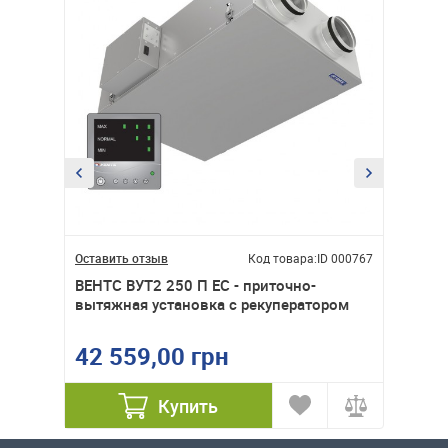
ID 000779
Оставить отзыв
Код товара:
ID 000767
Оставит
иточно-
ВЕНТС ВУТ2 250 П ЕС - приточно-
ВЕНТС 
ором
вытяжная установка с рекуператором
устано
42 559,00 грн
33 8
Купить