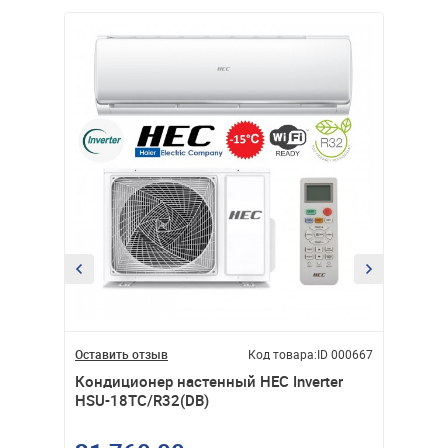
ID 000731
Оставить отзыв
Код товара:
ID 000667
Оставит
rt WiFi
Кондиционер настенный HEC Inverter
Кондиц
HSU-18TC/R32(DB)
Invert