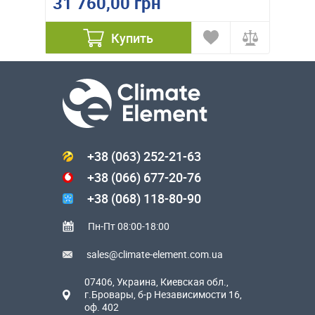
31 760,00 грн
51 4
Купить
+38 (063) 252-21-63
+38 (066) 677-20-76
+38 (068) 118-80-90
Пн-Пт 08:00-18:00
sales@climate-element.com.ua
07406, Украина, Киевская обл.,
г.Бровары, б-р Независимости 16,
оф. 402