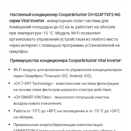
Настенный кондиционер Cooper&Hunter CH-S24FTXF2-NG
серии Vital Inverter
- инверторная сплит-система для
помещений площадью до 62 кв.м, работает на обогрев
при температуре -15 °C. Модуль Wi-Fi позволяет
организовать управление устройством из любого места
через интернет с помощью программы установленной на
смартфон.
Преимущества кондиционера Cooper&Hunter Vital Inverter:
Wi-Fi модуль для возможности управления кондиционером
через Смартфон/ Планшет (ОС: Android, iOS);
«CH 7-SKY Technology» - комплексная система фильтрации
на основе семи фильтров широкого спектра действия;
«CH SMART-ION Filter» - технология тотальной очистки
воздуха нового поколения;
Работа от -15°С до +48°С на охлаждение и от -15 °С до +24°С
на обогрев;
Премиальная энергосберегающая комплектация
GENERATON V (повышенный контроль качества сборки и