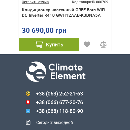
ID 000714
Оставить отзыв
Код товара:
ID 000709
Оставит
ra DC
Кондиционер настенный GREE Bora WiFi
Кондиц
DC Inverter R410 GWH12AAB-K3DNA5A
Dayton
30 690,00 грн
32 2
Купить
+38 (063) 252-21-63
+38 (066) 677-20-76
+38 (068) 118-80-90
Сегодня: выходной