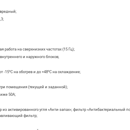
ски безвредный;
3;
ления;
бильная работа на сверхнизких частотах (15 Гц);
абота внутреннего и наружного блоков;
 от -15ºС на обогрев и до +48ºС на охлаждение;
 внутри помещения (текущей и заданной);
ниже 50А;
р из активированного угля «Анти-запах»; фильтр «Антибактериальный 
лавливающий фильтр;