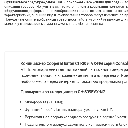
Официальное предупреждение. Нами приложены все усилия для подачи т
описании товаров. Но, учитывая, что источником информации является 
оборудования, информация и изображение товара, не всегда соответствуе
характеристики, внешний вид и комплектация товара могут изменяться п
Прежде чем купить выбранный товар, пожалуйста, уточняйте важные для
модели у менеджеров магазина www.climate-element.com.ua.
Кондиционер Cooper&Hunter
CH-S09FVX-NG
серия Consol 
м2. Благодаря вентиляции, данный тип кондиционера ра
позволяет попасть в помещение пыли и аллергенам. Кон
любого места через интернет с помощью программы уст
Преимущества кондиционера CH-S09FVX-NG:
Slim-формат (215 мм);
Функция "I Feel". Датчик температуры в пульте ДУ;
Вертикальная подача холодного воздуха из верхней 
Подача теплого воздуха вдоль пола из нижней части блок