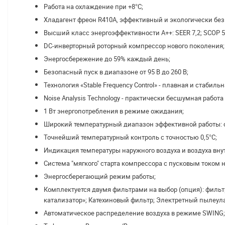
Работа на охлаждение при +8°C;
Хладагент фреон R410A, эффективный и экологиче
Высший класс энергоэффективности А++: SEER 7,2; SCOP 5,
DC-инверторный роторный компрессор нового поко
Энергосбережение до 59% каждый день;
Безопасный пуск в диапазоне от 95 В до 260 В;
Технология «Stable Frequency Control» - плавная и ста
Noise Analysis Technology - практически бесшумная р
1 Вт энергопотребления в режиме ожидания;
Широкий температурный диапазон эффективной работы:
Точнейший температурный контроль с точностью 0,5°C;
Индикация температуры наружного воздуха и воздуха
Система "мягкого" старта компрессора с пусковым током 
Энергосберегающий режим работы;
Комплектуется двумя фильтрами на выбор (опция): фильт
катализатор»; Катехиновый фильтр; Электретный пылеу
Автоматическое распределение воздуха в режиме SWING;