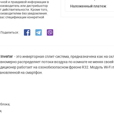
очной и правдивой информации в
производитель или дистрибьютор
Наложенный платеж
т действительности. Кроме того,
роизводителем без уведомления.
 вас спецификации конкретной
Поделиться:
Inverter
- это инверторная сплит-система, предназначена как на о
вномерно распределяет потоки воздуха по комнате не меняя своей
диционер работает на озонобезопасном фреоне R32. Модуль Wi-Fi 
ановленной на смартфон.
части блока;
а;