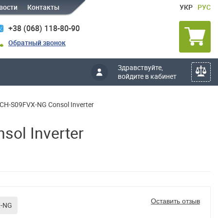
вости
Контакты
УКР
РУС
+38 (068) 118-80-90
Обратный звонок
Здравствуйте,
войдите в кабинет
H-S09FVX-NG Consol Inverter
ol Inverter
Оставить отзыв
X-NG