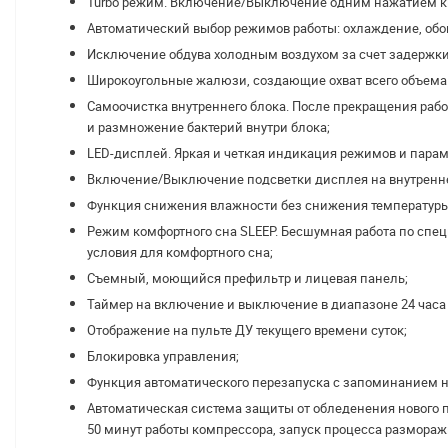
Turbo режим. Включение/Выключение одним нажатием кн
Автоматический выбор режимов работы: охлаждение, обог
Исключение обдува холодным воздухом за счет задержки
Широкоугольные жалюзи, создающие охват всего объем
Самоочистка внутреннего блока. После прекращения рабо
и размножение бактерий внутри блока;
LED-дисплей. Яркая и четкая индикация режимов и парам
Включение/Выключение подсветки дисплея на внутренн
Функция снижения влажности без снижения температуры
Режим комфортного сна SLЕЕР. Бесшумная работа по спе
условия для комфортного сна;
Съемный, моющийся префильтр и лицевая панель;
Таймер на включение и выключение в диапазоне 24 часа 
Отображение на пульте ДУ текущего времени суток;
Блокировка управления;
Функция автоматического перезапуска с запоминанием н
Автоматическая система защиты от обледенения нового по
50 минут работы компрессора, запуск процесса размораж