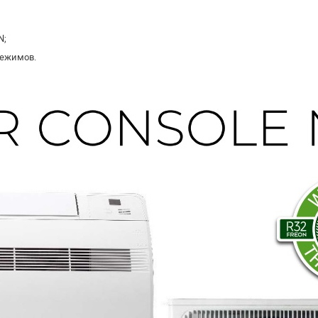
N;
режимов.