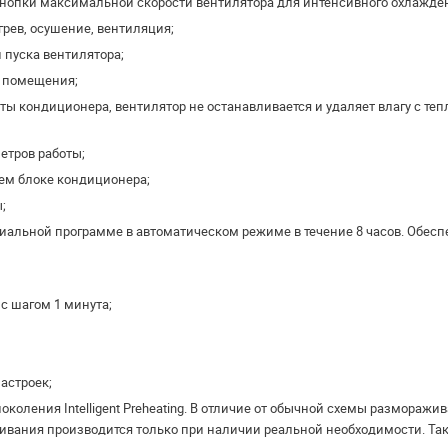
опки максимальной скорости вентилятора для интенсивного охлажден
рев, осушение, вентиляция;
 пуска вентилятора;
а помещения;
ты кондиционера, вентилятор не останавливается и удаляет влагу с те
етров работы;
ем блоке кондиционера;
;
циальной программе в автоматическом режиме в течение 8 часов. Обе
с шагом 1 минута;
астроек;
коления Intelligent Preheating. В отличие от обычной схемы разморажи
ивания производится только при наличии реальной необходимости. Так