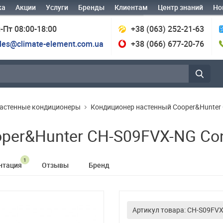
ка
Акции
Услуги
Бренды
Клиентам
Центр знаний
Но
-Пт 08:00-18:00
+38 (063) 252-21-63
les@climate-element.com.ua
+38 (066) 677-20-76
астенные кондиционеры
Кондиционер настенный Cooper&Hunter C
er&Hunter CH-S09FVX-NG Cons
1
нтация
Отзывы
Бренд
Артикул товара: CH-S09FV