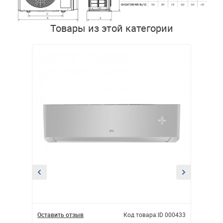
Товары из этой категории
ID 000417
Оставить отзыв
Код товара:
ID 000433
Оставит