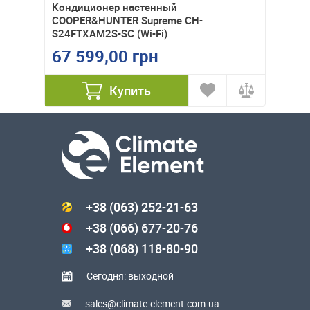
Hunter
Кондиционер настенный
Кондиц
COOPER&HUNTER Supreme CH-
GWH28
S24FTXAM2S-SC (Wi-Fi)
67 599,00 грн
48 6
Купить
+38 (063) 252-21-63
+38 (066) 677-20-76
+38 (068) 118-80-90
Сегодня: выходной
sales@climate-element.com.ua