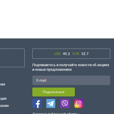
USD:
45.2
EUR:
52.7
Подпишитесь и получайте новости об акциях
и новых предложениях
E-mail
ние
Подписаться
ация
вание
Договор публичной оферты