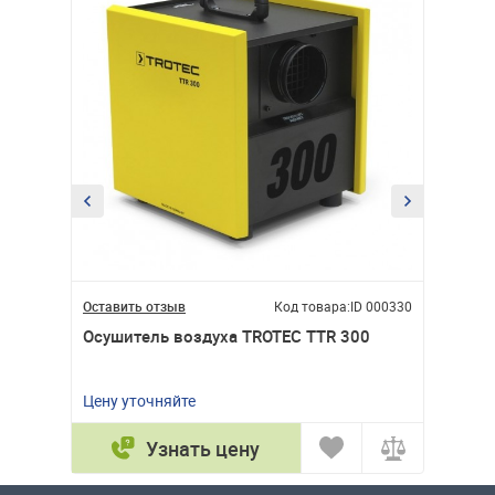
ID 000314
Оставить отзыв
Код товара:
ID 000330
Оставит
0WD
Осушитель воздуха TROTEC TTR 300
Осушит
D022W
18 4
Цену уточняйте
Узнать цену