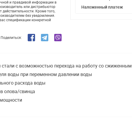
очной и правдивой информации в
производитель или дистрибьютор
Наложенный платеж
т действительности. Кроме того,
роизводителем без уведомления.
 вас спецификации конкретной
Поделиться:
 стали с возможностью перехода на работу со сжиженным
теля воды при переменном давлении воды
ьного расхода воды
в олова/свинца
 мощности