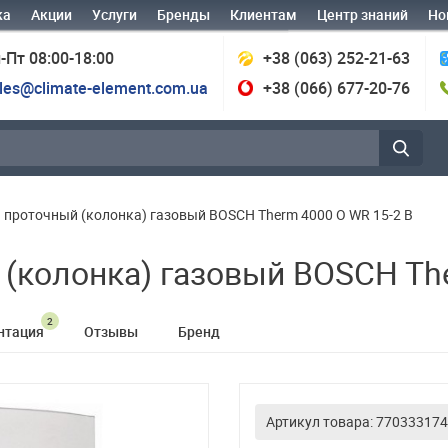
ка
Акции
Услуги
Бренды
Клиентам
Центр знаний
Но
-Пт 08:00-18:00
+38 (063) 252-21-63
les@climate-element.com.ua
+38 (066) 677-20-76
 проточный (колонка) газовый BOSCH Therm 4000 O WR 15-2 B
(колонка) газовый BOSCH The
2
нтация
Отзывы
Бренд
Артикул товара: 77033317