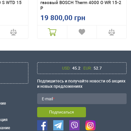
 S WTD 15
газовый BOSCH Therm 4000 O WR 15-2
P
19 800,00 грн
USD:
45.2
EUR:
52.7
Подпишитесь и получайте новости об акциях
и новых предложениях
E-mail
ние
Подписаться
ация
вание