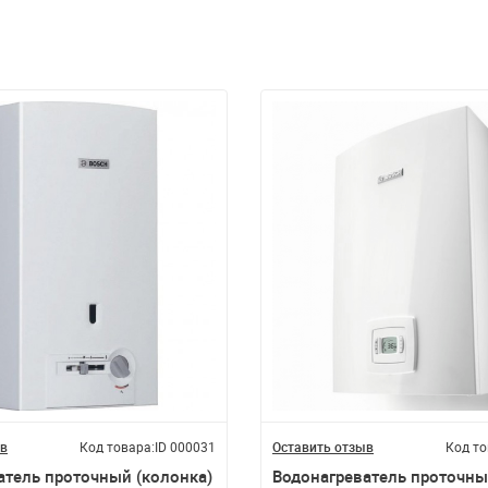
ыв
Код товара:
ID 000031
Оставить отзыв
Код то
атель проточный (колонка)
Водонагреватель проточны