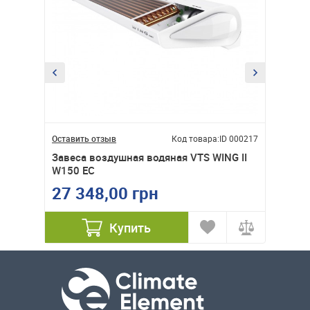
ID 000216
Оставить отзыв
Код товара:
ID 000217
Оставит
NG II
Завеса воздушная водяная VTS WING II
Завеса
W150 EC
OLEFINI
27 348,00 грн
18 9
Купить