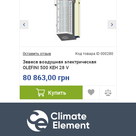
ID 000287
Оставить отзыв
Код товара:
ID 000280
Оставит
Завеса воздушная электрическая
Завеса
OLEFINI 500 KEH 28 V
OLEFIN
80 863,00 грн
64 7
Купить