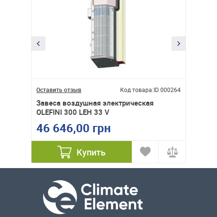
ID 000276
Оставить отзыв
Код товара:
ID 000264
Оставит
Завеса воздушная электрическая
Завеса
OLEFINI 300 LEH 33 V
W150 
46 646,00 грн
27 3
Купить