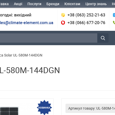
тавка
Акції
Послуги
Бренди
Клієнтам
Центр знань
Н
огодні: вихідний
+38 (063) 252-21-63
les@climate-element.com.ua
+38 (066) 677-20-76
ica Solar UL-580M-144DGN
 UL-580M-144DGN
НОВИНКА
НОВИНКА
Артикул товару: UL-580M-