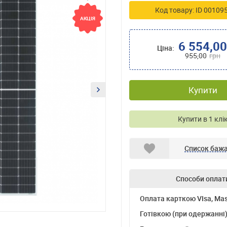
Код товару: ID 00109
АКЦІЯ
АКЦІЯ
6 554,00
Ціна:
955,00
грн
Купити
Купити в 1 клі
Список баж
Способи оплат
Оплата карткою VIsa, Mas
Готівкою (при одержанні