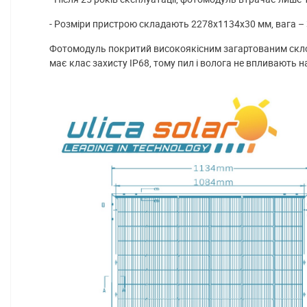
- Розміри пристрою складають 2278х1134х30 мм, вага – 32
Фотомодуль покритий високоякісним загартованим склом 
має клас захисту IP68, тому пил і волога не впливають 