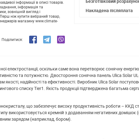
Безготівковий розрахуно
авдивої інформації в описі товарів.
ладнання, інформація та
Накладена післяплата
ики, зовнішній вигляд і
Перш ніж купити вибраний товар,
енеджерів магазину www.climate-
Поділитися:
чної електростанції, оскільки саме вона перетворює сонячну енергі
тивністю та потужністю. Двостороння сонячна панель Ulica Solar 
ам якості, надійності та ефективності. Виробник Ulica Solar поступо
тингового списку Tier1. Якість продукції підтверджена багатьма се
нокристалу, що забезпечує високу продуктивність роботи – ККД ст
о типу використовується кремній з додаванням негативних домішок 
итивним зарядом (наприклад, бором).