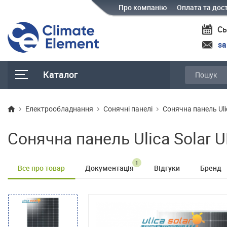
Про компанію
Оплата та дос
Сь
sa
Каталог
Електрообладнання
Сонячні панелі
Cонячна панель Ul
Cонячна панель Ulica Solar
1
Все про товар
Документація
Відгуки
Бренд