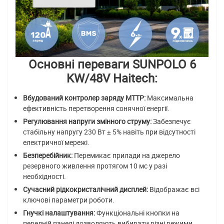
Основні переваги SUNPOLO 6
KW/48V Haitech:
Вбудований контролер заряду MTTP:
Максимальна
ефективність перетворення сонячної енергії.
Регулювання напруги змінного струму:
Забезпечує
стабільну напругу 230 Вт ± 5% навіть при відсутності
електричної мережі.
Безперебійник:
Перемикає прилади на джерело
резервного живлення протягом 10 мс у разі
необхідності.
Сучасний рідкокристалічний дисплей:
Відображає всі
ключові параметри роботи.
Гнучкі налаштування:
Функціональні кнопки на
передній панелі дозволяють вибирати різні режими