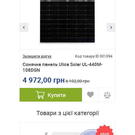
ID 001090
Залишити відгук
Код товару:
ID 001094
Залишити
Cонячна панель Ulica Solar UL-440M-
Cонячна
108DGN
144DG
4 972,00 грн
6 55
6 102,00 грн
Купити
Товари з цієї категорії
АКЦІЯ