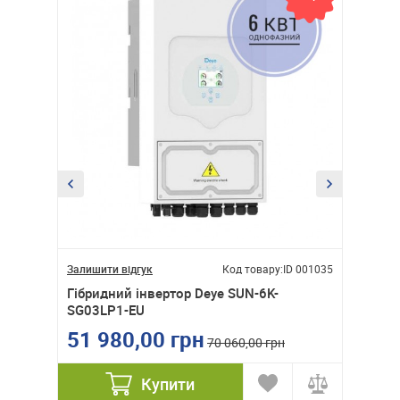
ID 001084
Залишити відгук
Код товару:
ID 001035
Залишити
W/48V
Гібридний інвертор Deye SUN-6K-
Гібрид
SG03LP1-EU
SG01LP
51 980,00 грн
74 5
70 060,00 грн
Купити