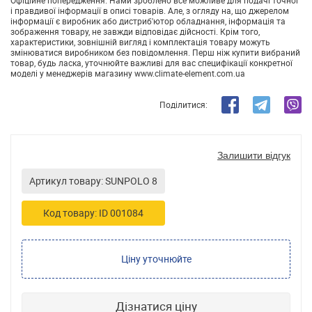
Офіційне попередження. Нами зроблено все можливе для подачі точної
і правдивої інформації в описі товарів. Але, з огляду на, що джерелом
інформації є виробник або дистриб'ютор обладнання, інформація та
зображення товару, не завжди відповідає дійсності. Крім того,
характеристики, зовнішній вигляд і комплектація товару можуть
змінюватися виробником без повідомлення. Перш ніж купити вибраний
товар, будь ласка, уточнюйте важливі для вас специфікації конкретної
моделі у менеджерів магазину www.climate-element.com.ua
Поділитися:
Залишити відгук
Артикул товару: SUNPOLO 8
Код товару: ID 001084
Ціну уточнюйте
Дізнатися ціну