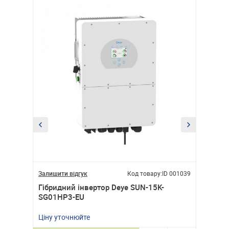
ID 001082
Залишити відгук
Код товару:
ID 001039
Залишити
 5.5
Гібридний інвертор Deye SUN-15K-
Гібрид
SG01HP3-EU
SG03LP
51 9
Ціну уточнюйте