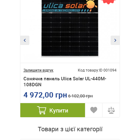
ID 001090
Залишити відгук
Код товару:
ID 001094
Залишити
Cонячна панель Ulica Solar UL-440M-
Cонячна
108DGN
144DG
4 972,00 грн
6 55
6 102,00 грн
Купити
Товари з цієї категорії