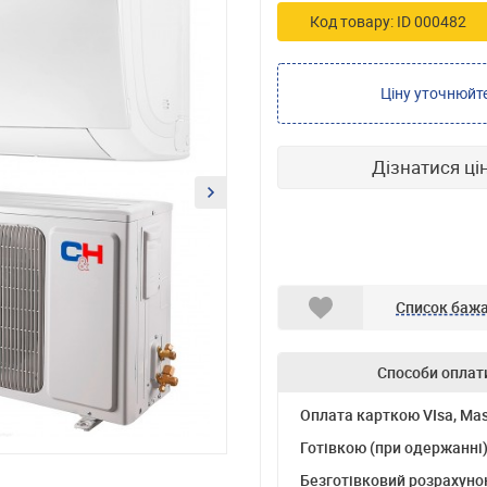
Код товару: ID 000482
Ціну уточнюйт
Дізнатися ці
Список баж
Способи оплат
Оплата карткою VIsa, Mas
Готівкою (при одержанні
Безготівковий розрахуно