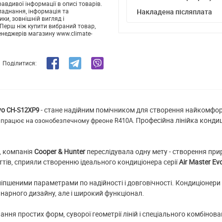
авдивої інформації в описі товарів.
ладнання, інформація та
Накладена післяплата
ики, зовнішній вигляд і
Перш ніж купити вибраний товар,
енеджерів магазину www.climate-
Поділитися:
vo
- стане надійним помічником для створення найкомфорт
CH-S12XP9
Професійна лінійка кондиці
 працює на озонобезпечному фреоне R410A.
, компанія
Cooper & Hunter
переслідувала одну мету - створення пр
тів, сприяли створенню ідеального кондиціонера серії
Air Master Ev
ліпшеними параметрами по надійності і довговічності. Кондиціонери 
инарного дизайну, але і широкий функціонал.
нання простих форм, суворої геометрії ліній і спеціального комбінов