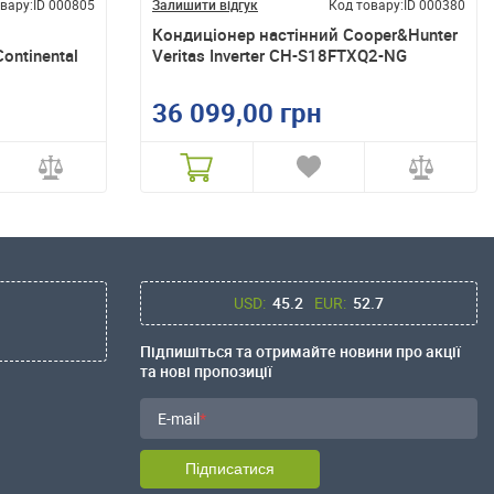
вару:
ID 000805
Залишити відгук
Код товару:
ID 000380
Кондиціонер настінний Cooper&Hunter
ntinental
Veritas Inverter CH-S18FTXQ2-NG
36 099,00 грн
USD:
45.2
EUR:
52.7
Підпишіться та отримайте новини про акції
та нові пропозиції
E-mail
Підписатися