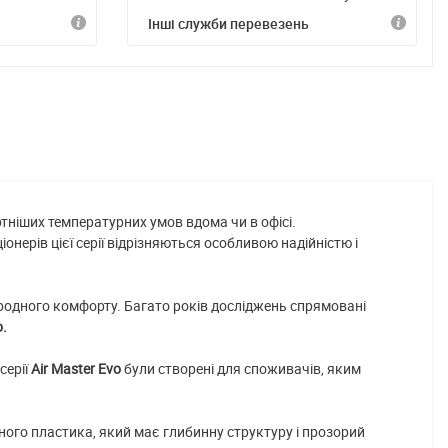
Інші служби перевезень
ніших температурних умов вдома чи в офісі.
онерів цієї серії відрізняються особливою надійністю і
иродного комфорту. Багато років досліджень спрямовані
o.
серії
Air Master Evo
були створені для споживачів, яким
аного пластика, який має глибинну структуру і прозорий