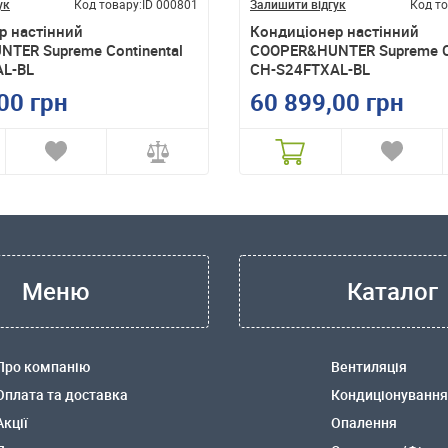
ук
Код товару:
ID 000801
Залишити відгук
Код то
р настінний
Кондиціонер настінний
TER Supreme Continental
COOPER&HUNTER Supreme Co
L-BL
CH-S24FTXAL-BL
00 грн
60 899,00 грн
Меню
Каталог
Про компанію
Вентиляція
Оплата та доставка
Кондиціонування
Акції
Опалення