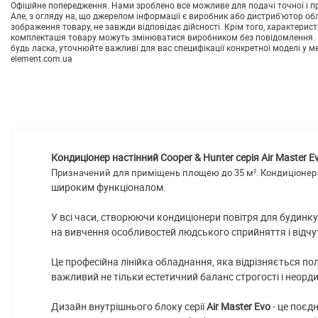
Офіційне попередження. Нами зроблено все можливе для подачі точної і пр
Але, з огляду на, що джерелом інформації є виробник або дистриб'ютор об
зображення товару, не завжди відповідає дійсності. Крім того, характерист
комплектація товару можуть змінюватися виробником без повідомлення. 
будь ласка, уточнюйте важливі для вас специфікації конкретної моделі у м
element.com.ua
Кондиціонер настінний Cooper & Hunter серія Air Master E
Призначений для приміщень площею до 35 м². Кондиціонер
широким функціоналом.
У всі часи, створюючи кондиціонери повітря для будинку
на вивчення особливостей людського сприйняття і відчут
Це професійна лінійка обладнання, яка відрізняється по
важливий не тільки естетичний баланс строгості і неорд
Дизайн внутрішнього блоку серії
Air Master Evo
- це поєд