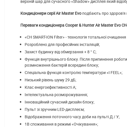
верхній шар для сучасного «Shadow» дисплея який відоб
Кондиціонери серії Air Master Evo
подбають про здоров'я 
Переваги кондиціонера Cooper & Hunter Air Master Evo
CH
«CH SMART-ION Filter» - технологія тотальної очищення
Розроблено для професійних інсталяцій;
Захист будинку від обмерзання + 8 ° C;
Функція внутрішнього блоку. Після припинення роботи 
розмноження бактерій всередині блоку;
Спеціальна функція контролю температури «I FEEL»;
Низький рівень шуму 29 дБ;
Клас енергоефективності А;
Інтелектуальна розморожування;
Інноваційний сучасний дизайн блоку;
Пульт зі зручним LED-дисплеєм;
Відображення поточного часу доби на пульті Д / У;
1В споживання в режимі «Очікування»;