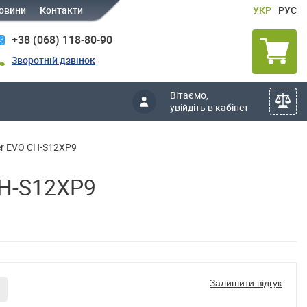
овини
Контакти
УКР
РУС
+38 (068) 118-80-90
Зворотній дзвінок
Вітаємо,
увійдіть в кабінет
er EVO CH-S12XP9
CH-S12XP9
Залишити відгук