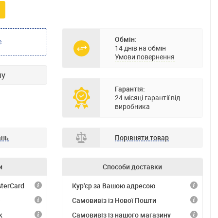
Обмін:
е
14 днів на обмін
Умови повернення
ну
Гарантія:
24 місяці гарантії від
виробника
ань
Порівняти товар
и
Способи доставки
terCard
Кур'єр за Вашою адресою
)
Самовивіз із Нової Пошти
к
Самовивіз із нашого магазину