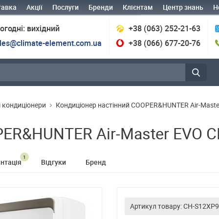
тавка
Акції
Послуги
Бренди
Клієнтам
Центр знань
Н
огодні: вихідний
+38 (063) 252-21-63
les@climate-element.com.ua
+38 (066) 677-20-76
і кондиціонери
Кондиціонер настінний COOPER&HUNTER Air-Mast
PER&HUNTER Air-Master EVO 
1
нтація
Відгуки
Бренд
Артикул товару: CH-S12XP9