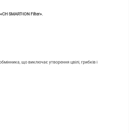
«CH SMART-ION Filter».
бмінника, що виключає утворення цвілі, грибків і