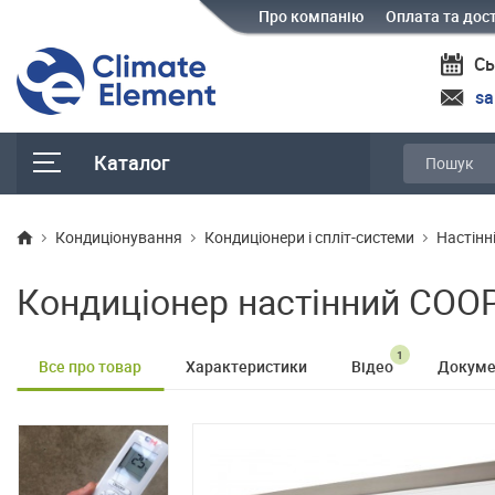
Про компанію
Оплата та дос
Сь
sa
Каталог
Кондиціонування
Кондиціонери і спліт-системи
Настінн
Кондиціонер настінний COO
1
Все про товар
Характеристики
Відео
Докуме