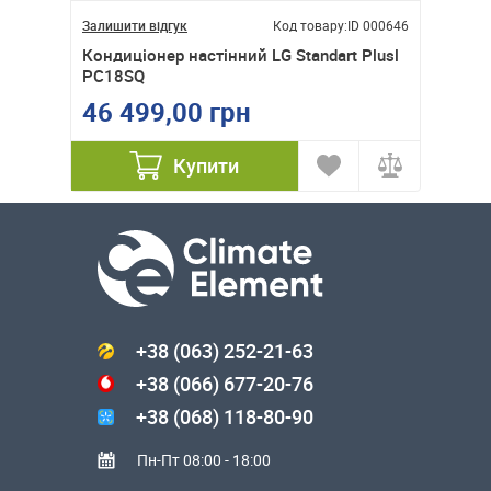
ID 000736
Залишити відгук
Код товару:
ID 000646
Залишити
O WiFi
Кондиціонер настінний LG Standart Plusl
Кондиц
ITE
PC18SQ
Invert
46 499,00 грн
52 4
Купити
+38 (063) 252-21-63
+38 (066) 677-20-76
+38 (068) 118-80-90
Пн-Пт 08:00 - 18:00