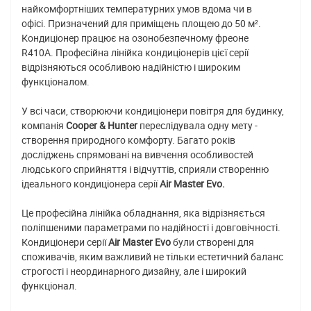
найкомфортніших температурних умов вдома чи в
офісі. Призначений для приміщень площею до 50 м².
Кондиціонер працює на озонобезпечному фреоне
R410A. Професійна лінійка кондиціонерів цієї серії
відрізняються особливою надійністю і широким
функціоналом.
У всі часи, створюючи кондиціонери повітря для будинку,
компанія
Cooper & Hunter
переслідувала одну мету -
створення природного комфорту. Багато років
досліджень спрямовані на вивчення особливостей
людського сприйняття і відчуттів, сприяли створенню
ідеального кондиціонера серії
Air Master Evo.
Це професійна лінійка обладнання, яка відрізняється
поліпшеними параметрами по надійності і довговічності.
Кондиціонери серії
Air Master Evo
були створені для
споживачів, яким важливий не тільки естетичний баланс
строгості і неординарного дизайну, але і широкий
функціонал.