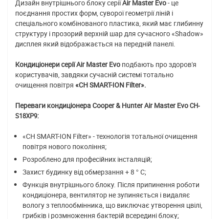
Дизайн внутрішнього блоку серії
Air Master Evo
- це
поєднання простих форм, суворої геометрії ліній і
спеціального комбінованого пластика, який має глибинну
структуру і прозорий верхній шар для сучасного «Shadow»
дисплея який відображається на передній панелі.
Кондиціонери серії Air Master Evo
подбають про здоров'я
користувачів, завдяки сучасній системі тотально
очищення повітря
«CH SMART-ION Filter».
Переваги кондиціонера Cooper & Hunter Air Master Evo
CH-
:
S18XP9
«CH SMART-ION Filter» - технологія тотальної очищення
повітря нового покоління;
Розроблено для професійних інсталяцій;
Захист будинку від обмерзання + 8 ° C;
Функція внутрішнього блоку. Після припинення роботи
кондиціонера, вентилятор не зупиняється і видаляє
вологу з теплообмінника, що виключає утворення цвілі,
грибків і розмноження бактерій всередині блоку;