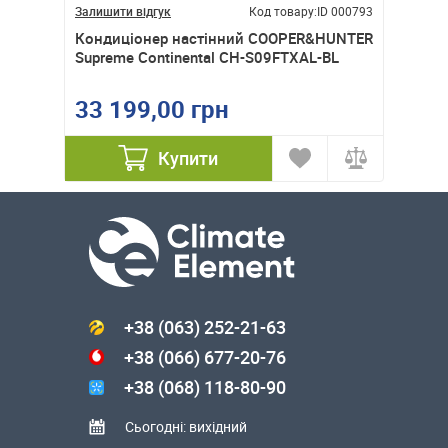
ID 000498
Залишити відгук
Код товару:
ID 000793
Залишити
nta
Кондиціонер настінний COOPER&HUNTER
Кондиці
Supreme Continental CH-S09FTXAL-BL
Invert
CL/1U
33 199,00 грн
41 9
Купити
+38 (063) 252-21-63
+38 (066) 677-20-76
+38 (068) 118-80-90
Сьогодні: вихідний