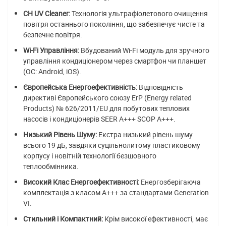
CH UV Cleaner:
Технологія ультрафіолетового очищення
повітря останнього покоління, що забезпечує чисте та
безпечне повітря.
Wi-Fi Управління:
Вбудований Wi-Fi модуль для зручного
управління кондиціонером через смартфон чи планшет
(ОС: Android, iOS).
Європейська Енергоефективність:
Відповідність
директиві Європейського союзу ErP (Energy related
Products) № 626/2011/EU для побутових теплових
насосів і кондиціонерів SEER A+++ SCOP A+++.
Низький Рівень Шуму:
Екстра низький рівень шуму
всього 19 дБ, завдяки суцільнолитому пластиковому
корпусу і новітній технології безшовного
теплообмінника.
Високий Клас Енергоефективності:
Енергозберігаюча
комплектація з класом A+++ за стандартами Generation
VI.
Стильний і Компактний:
Крім високої ефективності, має