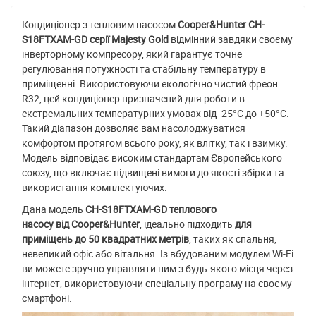
Кондиціонер з тепловим насосом
Cooper&Hunter
CH-
S18FTXAM-GD серії Majesty Gold
відмінний завдяки своєму
інверторному компресору, який гарантує точне
регулювання потужності та стабільну температуру в
приміщенні. Використовуючи екологічно чистий фреон
R32, цей кондиціонер призначений для роботи в
екстремальних температурних умовах від -25°С до +50°С.
Такий діапазон дозволяє вам насолоджуватися
комфортом протягом всього року, як влітку, так і взимку.
Модель відповідає високим стандартам Європейського
союзу, що включає підвищені вимоги до якості збірки та
використання комплектуючих.
Дана модель
CH-S18FTXAM-GD теплового
насосу від
Cooper&Hunter
, ідеально підходить
для
приміщень до 50
квадратних метрів
, таких як спальня,
невеликий офіс або вітальня. Із вбудованим модулем Wi-Fi
ви можете зручно управляти ним з будь-якого місця через
інтернет, використовуючи спеціальну програму на своєму
смартфоні.