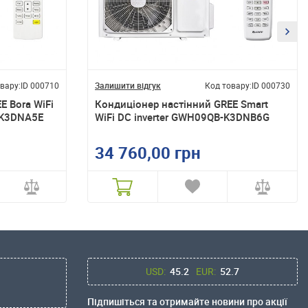
вару:
ID 000710
Залишити відгук
Код товару:
ID 000730
E Bora WiFi
Кондиціонер настінний GREE Smart
-K3DNA5E
WiFi DC inverter GWH09QB-K3DNB6G
34 760,00 грн
USD:
45.2
EUR:
52.7
Підпишіться та отримайте новини про акції