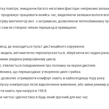
ку повітря, знищуючи багато негативні фактори і неприємні запахи
стема продовжує працювати якийсь час, видаляючи залишки вологи все
ігріву вентилятор вкл. з затримкою, дозволяючи теплообміннику пр
д і сам не створює ніяких перешкод в приміщенні.
місці, де знаходиться пульт дистанційного керування.
, модель автоматично перезапускається, зберігаючи всі задані раніш
ливим завдяки реверсивному циклу.
, з'являється повідомлення про поломку на екрані дисплея.
інника, що перешкоджає утворенню цвілі і грибка.
я дозволяє отримувати комфорт навіть в найхолоднішу пору року.
пуску компресора після відключення живлення, або зміни режиму р
и навіть при напрузі в 198 В.
чистку і діагностику в будь-який зручний для вас час.