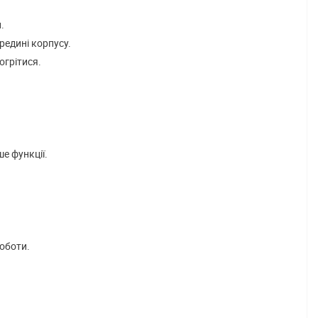
.
редині корпусу.
огрітися.
е функції.
оботи.