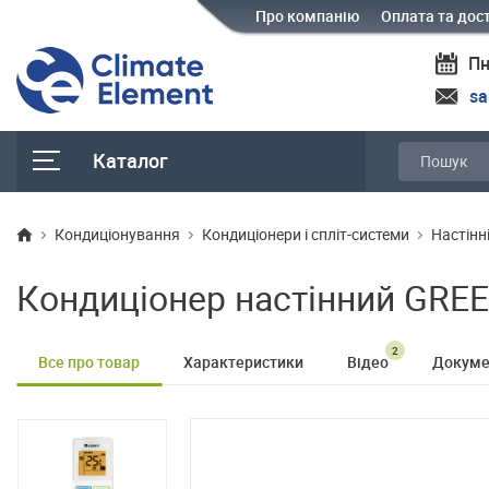
Про компанію
Оплата та дос
Пн
sa
Каталог
Кондиціонування
Кондиціонери і спліт-системи
Настінн
Кондиціонер настінний GRE
2
Все про товар
Характеристики
Відео
Докуме