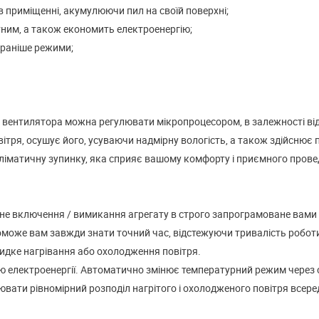
в приміщенні, акумулюючи пил на своїй поверхні;
ним, а також економить електроенергію;
 раніше режими;
вентилятора можна регулювати мікропроцесором, в залежності від
ітря, осушує його, усуваючи надмірну вологість, а також здійснює
кліматичну зупинку, яка сприяє вашому комфорту і приємного прове
не включення / вимикання агрегату в строго запрограмоване вами 
поможе вам завжди знати точний час, відстежуючи тривалість робот
идке нагрівання або охолодження повітря.
ію електроенергії. Автоматично змінює температурний режим через
ювати рівномірний розподіл нагрітого і охолодженого повітря всер