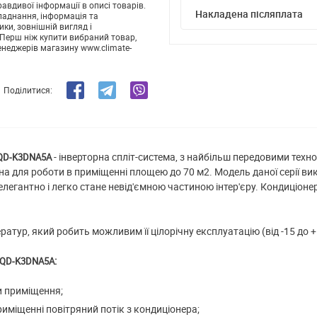
авдивої інформації в описі товарів.
Накладена післяплата
ладнання, інформація та
ики, зовнішній вигляд і
Перш ніж купити вибраний товар,
енеджерів магазину www.climate-
Поділитися:
- інверторна спліт-система, з найбільш передовими техно
D-K3DNA5A
на для роботи в приміщенні площею до 70 м2. Модель даної серії ви
елегантно і легко стане невід'ємною частиною інтер'єру. Кондиціо
р, який робить можливим її цілорічну експлуатацію (від -15 до + 43 
:
QD-K3DNA5A
и приміщення;
риміщенні повітряний потік з кондиціонера;