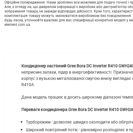
Офіційне попередження. Нами зроблено все можливе для подачі точної і пр
Але, з огляду на, що джерелом інформації є виробник або дистриб'ютор об
зображення товару, не завжди відповідає дійсності. Крім того, характерист
комплектація товару можуть змінюватися виробником без повідомлення. 
будь ласка, уточнюйте важливі для вас специфікації конкретної моделі у м
element.com.ua
Кондиціонер настінний Gree Bora DC Inverter R410
GWH24Q
неприємні запахи, лідер в енергоефективності. Призначе
корпус з вузькою металізованої смугою внизу виглядає 
R410A.
Дана модель працює в досить широкому діапазоні температу
Переваги кондиціонера Gree Bora DC Inverter R410
GWH24
Турборежим - дозволяє швидко охолодити або обігріт
Широкий повітряний потік - рівномірно розподіляє в п