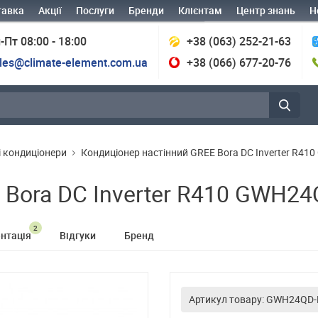
тавка
Акції
Послуги
Бренди
Клієнтам
Центр знань
Н
-Пт 08:00 - 18:00
+38 (063) 252-21-63
les@climate-element.com.ua
+38 (066) 677-20-76
і кондиціонери
Кондиціонер настінний GREE Bora DC Inverter R
E Bora DC Inverter R410 GWH
2
нтація
Відгуки
Бренд
Артикул товару: GWH24QD