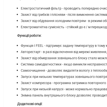
Електростатичний фільтр - проводить попередню очист
Захист від грибків і плісняви ​​- після вимкнення си
Захист від обдування холодним повітрям - в режимі об
Електромагнітна сумісність - стійкий до е / м перешко
Функції роботи:
Функція I FEEL - підтримує задану температуру в тому 
Авторестарт - в разі відключення від мережі живлення
Захист від обмерзання зовнішнього блоку стало мож
Система самодіагностики - якщо виникли несправності
Самоочищення - дозволяє видаляти вологу з теплообм
Запуск при низьких температурах зовнішнього повітр
Захист компресора - програмна затримка повторного 
Запуск при низькій напрузі - може нормально працюват
Знімна панель внутрішнього блоку дозволяє проводити 
Додаткові опції: