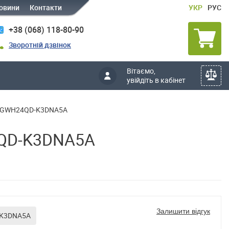
овини
Контакти
УКР
РУС
+38 (068) 118-80-90
Зворотній дзвінок
Вітаємо,
увійдіть в кабінет
410 GWH24QD-K3DNA5A
24QD-K3DNA5A
Залишити відгук
-K3DNA5A