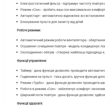
Електростатичний фільтр - підтримує чистоту повітря 
Режим «Сон» - зробить ваш сон максимально комфорт
Авторестарт - автоматично відновлює всі встановлені
Блокування пульта для захисту від дітей.
Робочі режими:
Автоматичний режим роботи вентилятора - обертання 
Осушення і очищення повітря - модель кондиціонує пов
Охолодження і обігрів - створює найбільш підходящу 
Функції управління:
Таймер - дана функція дозволяє проводити автоматич
Годинники на пульті - така досить зручна функція до
Режим «Турбо» - дана функція дозволяє проводити шв
Робота в режимі «Сон» - забезпечує комфорт і економ
Широкий потік повітря - дана функція дозволяє здійсн
Функції здоров'я: