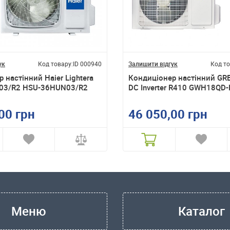
ук
Код товару:
ID 000940
Залишити відгук
Код то
 настінний Haier Lightera
Кондиціонер настінний GRE
03/R2 HSU-36HUN03/R2
DC Inverter R410 GWH18QD
00 грн
46 050,00 грн
Меню
Каталог