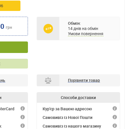
06
Обмін:
00
грн
14 днів на обмін
Умови повернення
к
ань
Порівняти товар
и
Способи доставки
terCard
Кур'єр за Вашою адресою
)
Самовивіз із Нової Пошти
к
Самовивіз із нашого магазину