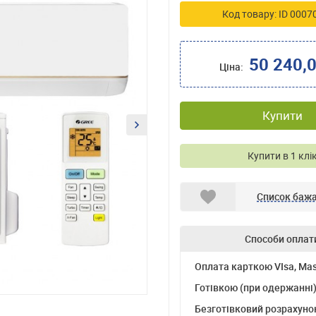
Код товару: ID 0007
50 240,
Ціна:
Купити
Купити в 1 клі
Список баж
Способи оплат
Оплата карткою VIsa, Mas
Готівкою (при одержанні
Безготівковий розрахуно