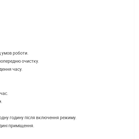
 умов роботи.
 попередню очистку.
дення часу.
час.
и.
 одну годину після включення режиму.
едині приміщення.