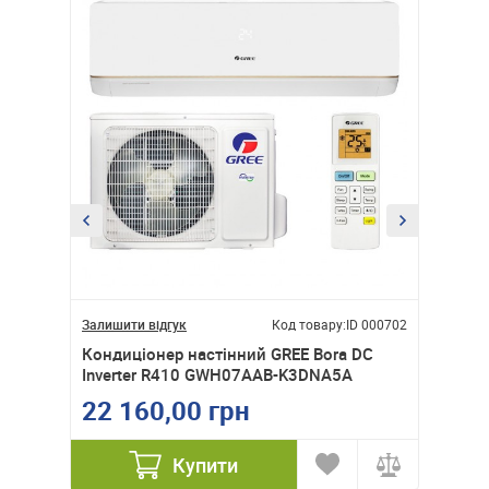
ID 000430
Залишити відгук
Код товару:
ID 000702
Залишити
&HUNTER
Кондиціонер настінний GREE Bora DC
Кондиц
i)
Inverter R410 GWH07AAB-K3DNA5A
GX-24
22 160,00 грн
35 0
Купити