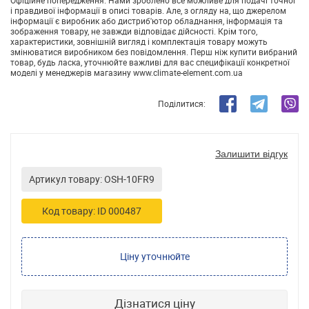
Офіційне попередження. Нами зроблено все можливе для подачі точної
і правдивої інформації в описі товарів. Але, з огляду на, що джерелом
інформації є виробник або дистриб'ютор обладнання, інформація та
зображення товару, не завжди відповідає дійсності. Крім того,
характеристики, зовнішній вигляд і комплектація товару можуть
змінюватися виробником без повідомлення. Перш ніж купити вибраний
товар, будь ласка, уточнюйте важливі для вас специфікації конкретної
моделі у менеджерів магазину www.climate-element.com.ua
Поділитися:
Залишити відгук
Артикул товару: OSH-10FR9
Код товару: ID 000487
Ціну уточнюйте
Дізнатися ціну