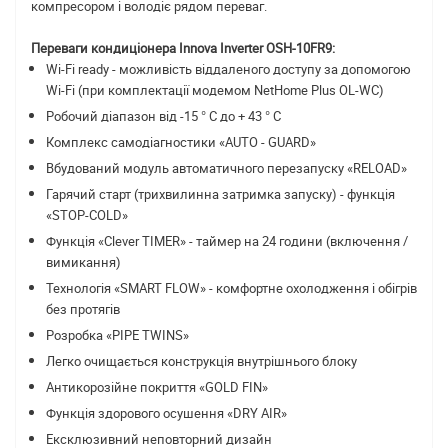
компресором і володіє рядом переваг.
Переваги кондиціонера Innova Inverter OSH-10FR9:
Wi-Fi ready - можливість віддаленого доступу за допомогою
Wi-Fi (при комплектації модемом NetHome Plus OL-WC)
Робочий діапазон від -15 ° С до + 43 ° С
Комплекс самодіагностики «AUTO - GUARD»
Вбудований модуль автоматичного перезапуску «RELOAD»
Гарячий старт (трихвилинна затримка запуску) - функція
«STOP-COLD»
Функція «Сlever TIMER» - таймер на 24 години (включення /
вимикання)
Технологія «SMART FLOW» - комфортне охолодження і обігрів
без протягів
Розробка «PIPE TWINS»
Легко очищається конструкція внутрішнього блоку
Антикорозійне покриття «GOLD FIN»
Функція здорового осушення «DRY AIR»
Ексклюзивний неповторний дизайн