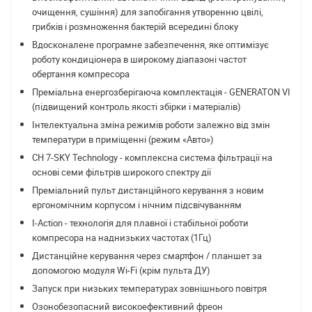
очищення, сушіння) для запобігання утворенню цвілі,
грибків і розмноження бактерій всередині блоку
Вдосконалене програмне забезпечення, яке оптимізує
роботу кондиціонера в широкому діапазоні частот
обертання компресора
Преміальна енергозберігаюча комплектація - GENERATON VI
(підвищений контроль якості збірки і матеріалів)
Інтелектуальна зміна режимів роботи залежно від змін
температури в приміщенні (режим «Авто»)
CH 7-SKY Technology - комплексна система фільтрації на
основі семи фільтрів широкого спектру дії
Преміальний пульт дистанційного керування з новим
ергономічним корпусом і нічним підсвічуванням
I-Action - технологія для плавної і стабільної роботи
компресора на наднизьких частотах (1Гц)
Дистанційне керування через смартфон / планшет за
допомогою модуля Wi-Fi (крім пульта ДУ)
Запуск при низьких температурах зовнішнього повітря
Озонобезопасний високоефективний фреон