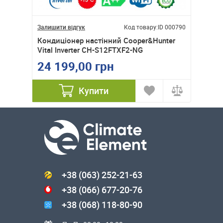
ID 000700
Залишити відгук
Код товару:
ID 000790
Залишити
e
Кондиціонер настінний Cooper&Hunter
Кондиц
Vital Inverter CH-S12FTXF2-NG
DC inv
24 199,00 грн
60 8
Купити
+38 (063) 252-21-63
+38 (066) 677-20-76
+38 (068) 118-80-90