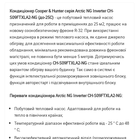
Кондиціонер Cooper & Hunter серія Arctic NG Inverter CH-
S09FTXLA2-NG (до-25С)
- це побутовий тепловий насос
призначений для роботи в приміщеннях до 25 м2, працює на
новому озонобезпечному фреоне R-32. При використанні
кондиціонера в режимі теплового насоса, як єдине джерело
обігріву, для досягнення максимальної ефективності роботи
обладнання, мінімальна рекомендована довжина фреонової
магістралі, не повинна бути менше 5 метрів. Дотримуючись
цих умов кондиціонер
CH-S09FTXLA2-NG
стане ідеальним
варіантом обігріву вашого будинку. Так само в системі є
функція інтелектуальної розморожування зовнішнього блоку,
функція авторестарт і підсвічування внутрішнього блоку.
Переваги кондиціонера Arctic NG Inverter CH-S09FTXLA2-NG:
Побутовий тепловий насос. Адаптований для роботи на
тепло в північних країнах;
Температурний діапазон ефективної роботи від - 25 ° С до 48
° С;
Високоефективний автоматичний відхід (розморожування,