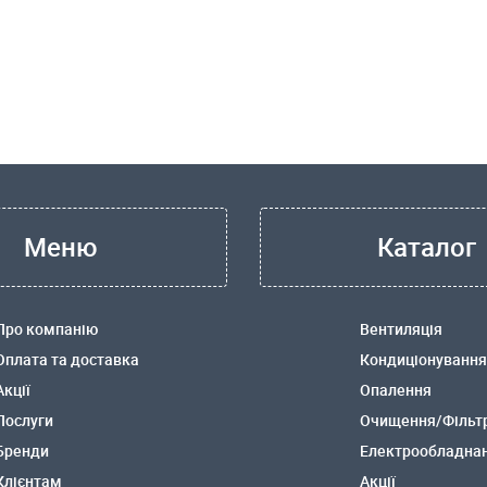
Меню
Каталог
Про компанію
Вентиляція
Оплата та доставка
Кондиціонування
Акції
Опалення
Послуги
Очищення/Фільт
Бренди
Електрообладна
Клієнтам
Акції