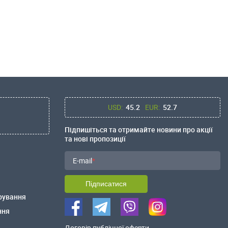
USD:
45.2
EUR:
52.7
Підпишіться та отримайте новини про акції
та нові пропозиції
E-mail
Підписатися
рування
ння
Договір публічної оферти