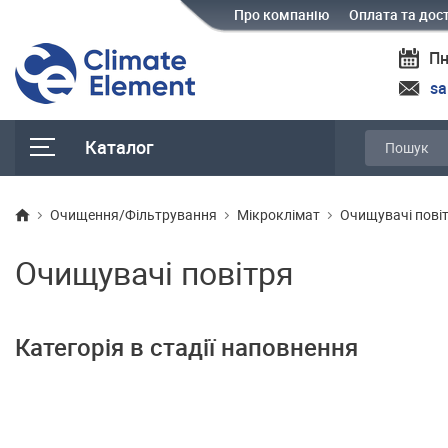
Про компанію
Оплата та дос
Пн
sa
Каталог
Очищення/Фільтрування
Мікроклімат
Очищувачі пові
Очищувачі повітря
Категорія в стадії наповнення