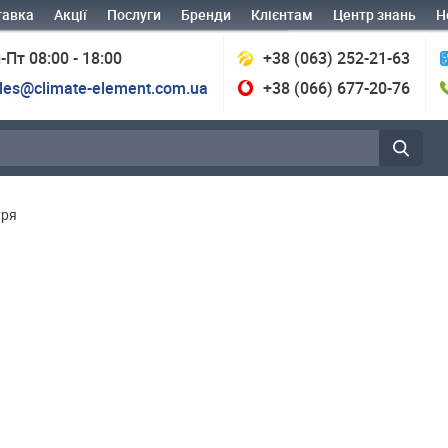
тавка
Акції
Послуги
Бренди
Клієнтам
Центр знань
Н
-Пт 08:00 - 18:00
+38 (063) 252-21-63
les@climate-element.com.ua
+38 (066) 677-20-76
тря