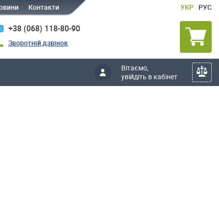
овини
Контакти
УКР
РУС
+38 (068) 118-80-90
Зворотній дзвінок
Вітаємо,
увійдіть в кабінет