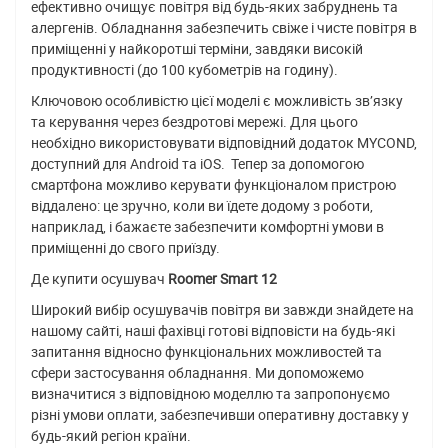
ефективно очищує повітря від будь-яких забруднень та
алергенів. Обладнання забезпечить свіже і чисте повітря в
приміщенні у найкоротші терміни, завдяки високій
продуктивності (до 100 кубометрів на годину).
Ключовою особливістю цієї моделі є можливість зв’язку
та керування через бездротові мережі. Для цього
необхідно використовувати відповідний додаток MYCOND,
доступний для Android та iOS. Тепер за допомогою
смартфона можливо керувати функціоналом пристрою
віддалено: це зручно, коли ви їдете додому з роботи,
наприклад, і бажаєте забезпечити комфортні умови в
приміщенні до свого приїзду.
Де купити осушувач
Roomer
Smart
12
Широкий вибір осушувачів повітря ви завжди знайдете на
нашому сайті, наші фахівці готові відповісти на будь-які
запитання відносно функціональних можливостей та
сфери застосування обладнання. Ми допоможемо
визначитися з відповідною моделлю та запропонуємо
різні умови оплати, забезпечивши оперативну доставку у
будь-який регіон країни.