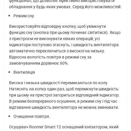
функціонал, що дозволяє ефективно використовувати
обладнання у будь-яких умовах. Серед його можливостей:
Режим сну.
Використовуйте відповідну кнопку, щоб увімкнути
функцію сну (кнопка при цьому починає світитися). Якщо
з пристроєм не виконувати ніяких операцій, усі
індикатори поступово згаснуть, і швидкість вентилятора
автоматично переключиться з високої на низьку.
Відносна вологість повітря в режимі сну за
замовчуванням дорівнює 60%.
Вентиляція
Висока і низька швидкості перемикаються по колу.
Натисніть на копку один раз, щоб перемкнути швидкість:
при цьому на пристрої загориться відповідний індикатор.
В режимі безперервного осушення, в режимі сну і під час
відтавання швидкість вентилятора не можна змінювати.
Очищення повітря.
Осушувач Roomer Smart 12 оснащений іонізатором, який