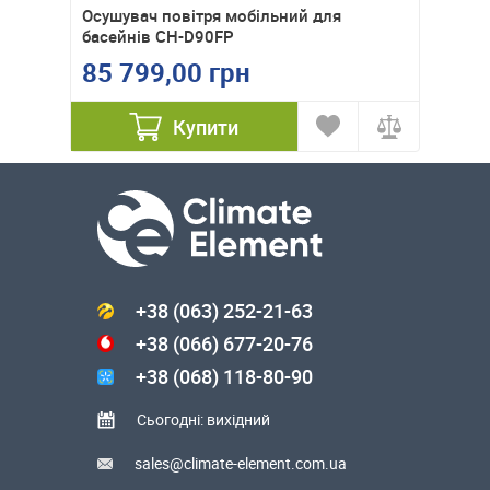
TEC TTK
Осушувач повітря мобільний для
Осушув
басейнів CH-D90FP
85 799,00 грн
Ціну ут
Купити
+38 (063) 252-21-63
+38 (066) 677-20-76
+38 (068) 118-80-90
Сьогодні: вихідний
sales@climate-element.com.ua