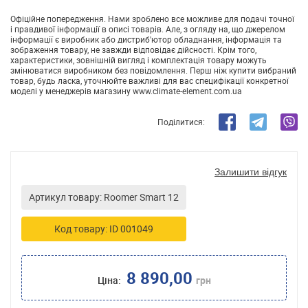
Офіційне попередження. Нами зроблено все можливе для подачі точної
і правдивої інформації в описі товарів. Але, з огляду на, що джерелом
інформації є виробник або дистриб'ютор обладнання, інформація та
зображення товару, не завжди відповідає дійсності. Крім того,
характеристики, зовнішній вигляд і комплектація товару можуть
змінюватися виробником без повідомлення. Перш ніж купити вибраний
товар, будь ласка, уточнюйте важливі для вас специфікації конкретної
моделі у менеджерів магазину www.climate-element.com.ua
Поділитися:
Залишити відгук
Артикул товару: Roomer Smart 12
Код товару: ID 001049
8 890,00
Ціна:
грн