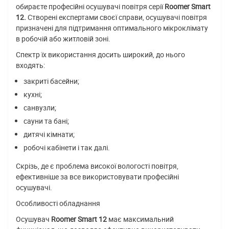
обираєте професійні осушувачі повітря серії
Roomer Smart
12
.
Створені експертами своєї справи, осушувачі повітря
призначені для підтримання оптимального мікроклімату
в робочій або житловій зоні.
Спектр їх використання досить широкий, до нього
входять:
закриті басейни;
кухні;
санвузли;
сауни та бані;
дитячі кімнати;
робочі кабінети і так далі.
Скрізь, де є проблема високої вологості повітря,
ефективніше за все використовувати професійні
осушувачі.
Особливості обладнання
Осушувач
Roomer Smart 12
має максимальний