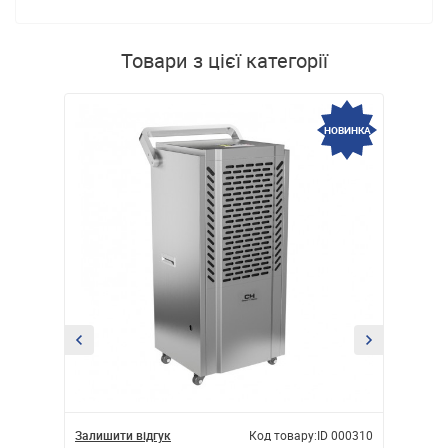
Товари з цієї категорії
НОВИНКА
НОВИНКА
ID 000343
Залишити відгук
Код товару:
ID 000310
Залишити