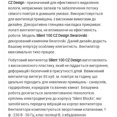
CZ Design
- призначений для ефективного видалення
вологи, неприємних запахів та забезпечення потоку
свіжого повітря в домашніх умовах. Використовується
для вентиляції приміщень з високими вимогами до
дизайну. Декоративна глянцева накладка прикриває
лопаті вентилятора, не впливаючи на ефективність
роботи. Модель
Silent 100 CZ Design Swarovski
-
декорований камінням Swarovski. Даний дизайн додасть
Вашому інтер'єру особливу елегантність. Вентилятор
максимально тихо працює.
Побутовий вентилятор
Silent 100 CZ Design
виготовляють
з високоякісного пластику, який не піддається вигоряння,
деформацій і безпечний в присутності дітей. Ввімкнений
вентилятор витягує 85 куб. м. повітря за годину, що
ідеально підходить для невеликих приміщень - санвузлів,
гардеробних, коридорів та ванних кімнат. Безшумна
робота досягається запатентованою технологією
кріплень електродвигуна до корпусу "Silent Blocks", які
запобігають передачу вібрацій на корпус вентилятора.
Вентилятори комплектуються зворотними клапанами, 1
ф - 230 В - 50 Гц, клас ізоляції B, з вбудованою