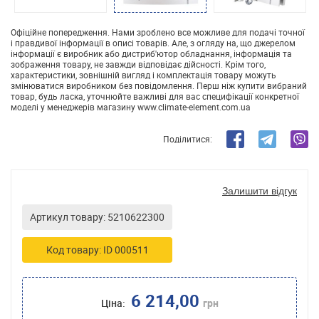
Офіційне попередження. Нами зроблено все можливе для подачі точної
і правдивої інформації в описі товарів. Але, з огляду на, що джерелом
інформації є виробник або дистриб'ютор обладнання, інформація та
зображення товару, не завжди відповідає дійсності. Крім того,
характеристики, зовнішній вигляд і комплектація товару можуть
змінюватися виробником без повідомлення. Перш ніж купити вибраний
товар, будь ласка, уточнюйте важливі для вас специфікації конкретної
моделі у менеджерів магазину www.climate-element.com.ua
Поділитися:
Залишити відгук
Артикул товару: 5210622300
Код товару: ID 000511
6 214,00
Ціна:
грн