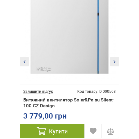
ID 000573
Залишити відгук
Код товару:
ID 000508
Залишити
Silent-
Витяжний вентилятор Soler&Palau Silent-
Витяжни
100 CZ Design
100 CZ 
3 779,00 грн
6 38
Купити