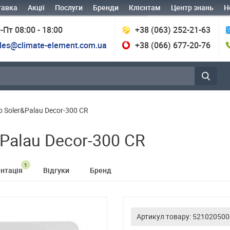
тавка
Акції
Послуги
Бренди
Клієнтам
Центр знань
Н
-Пт 08:00 - 18:00
+38 (063) 252-21-63
les@climate-element.com.ua
+38 (066) 677-20-76
 Soler&Palau Decor-300 CR
Palau Decor-300 CR
1
нтація
Відгуки
Бренд
Артикул товару: 521020500