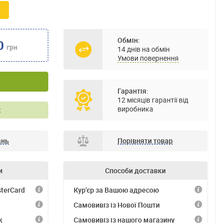
Обмін:
0
грн
14 днів на обмін
Умови повернення
Гарантія:
12 місяців гарантії від
виробника
к
ань
Порівняти товар
и
Способи доставки
terCard
Кур'єр за Вашою адресою
)
Самовивіз із Нової Пошти
к
Самовивіз із нашого магазину