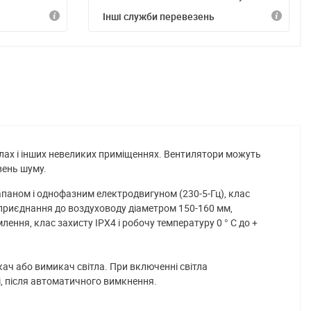
Інші служби перевезень
злах і інших невеликих приміщеннях. Вентилятори можуть
вень шуму.
апаном і однофазним електродвигуном (230-5-Гц), клас
 приєднання до воздуховоду діаметром 150-160 мм,
ння, клас захисту IРХ4 і робочу температуру 0 ° С до +
ч або вимикач світла. При включенні світла
, після автоматичного вимкнення.