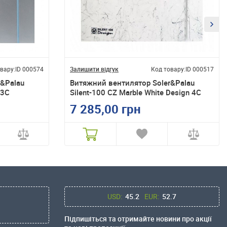
вару:
ID 000574
Залишити відгук
Код товару:
ID 000517
r&Palau
Витяжний вентилятор Soler&Palau
 3C
Silent-100 CZ Marble White Design 4C
7 285,00 грн
USD:
45.2
EUR:
52.7
Підпишіться та отримайте новини про акції