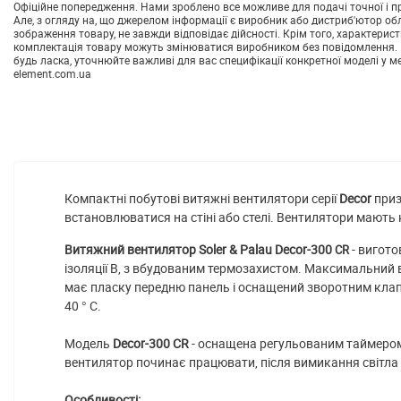
Офіційне попередження. Нами зроблено все можливе для подачі точної і пр
Але, з огляду на, що джерелом інформації є виробник або дистриб'ютор об
зображення товару, не завжди відповідає дійсності. Крім того, характерист
комплектація товару можуть змінюватися виробником без повідомлення. 
будь ласка, уточнюйте важливі для вас специфікації конкретної моделі у м
element.com.ua
Компактні побутові витяжні вентилятори серії
Decor
приз
встановлюватися на стіні або стелі. Вентилятори мають 
Витяжний вентилятор Soler & Palau Decor-300
- вигото
CR
ізоляції В, з вбудованим термозахистом. Максимальний 
має пласку передню панель і оснащений зворотним клапан
40 ° С.
Модель
Decor-300 CR
- оснащена регульованим таймером 
вентилятор починає працювати, після вимикання світла
Особливості: