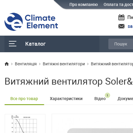
Про компанію
Оплата та дос
Пн
sa
Каталог
Вентиляція
Витяжні вентилятори
Витяжний вентилятор
Витяжний вентилятор Soler&
1
Все про товар
Характеристики
Відео
Докуме