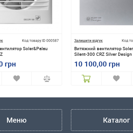
ук
Код товару:
ID 000587
Залишити відгук
Код то
ентилятор Soler&Palau
Витяжний вентилятор Sole
CZ
Silent-300 CRZ Silver Design
0 грн
10 100,00 грн
Меню
Каталог