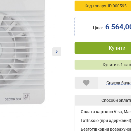
Код товару: ID 000595
6 564,0
Ціна:
Купити
Купити в 1 клі
Список баж
Способи оплат
Оплата карткою VIsa, Mas
Готівкою (при одержанні
Безготівковий розрахуно