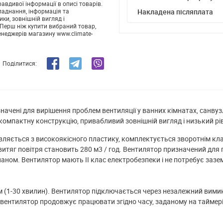
авдивої інформації в описі товарів.
ладнання, інформація та
Накладена післяплата
ики, зовнішній вигляд і
Перш ніж купити вибраний товар,
енеджерів магазину www.climate-
Поділитися:
начені для вирішення проблем вентиляції у ванних кімнатах, санву
компактну конструкцію, привабливий зовнішній вигляд і низький рі
вляється з високоякісного пластику, комплектується зворотнім кл
витяг повітря становить 280 м3 / год. Вентилятор призначений для
ом. Вентилятор мають II клас електробезпеки і не потребує заземле
(1-30 хвилин). Вентилятор підключається через незалежний вимика
 вентилятор продовжує працювати згідно часу, заданому на таймері