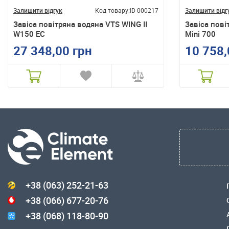
Залишити відгук
Код товару:
ID 000217
Залишити відг
Завіса повітряна водяна VTS WING II
Завіса пові
W150 EC
Mini 700
27 348,00 грн
10 758,
+38 (063) 252-21-63
+38 (066) 677-20-76
+38 (068) 118-80-90