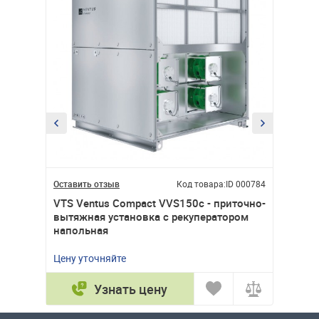
ID 000775
Оставить отзыв
Код товара:
ID 000784
Оставит
иточно-
VTS Ventus Compact VVS150c - приточно-
VTS Ve
ором
вытяжная установка с рекуператором
вытяжн
напольная
наполь
Цену уточняйте
Цену ут
Узнать цену