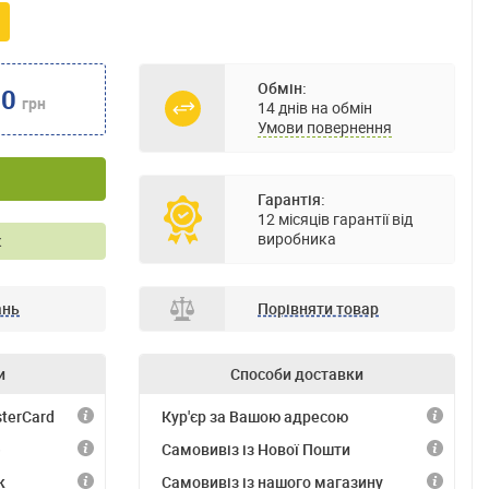
Обмін:
00
грн
14 днів на обмін
Умови повернення
Гарантія:
12 місяців гарантії від
виробника
к
ань
Порівняти товар
и
Способи доставки
terCard
Кур'єр за Вашою адресою
)
Самовивіз із Нової Пошти
к
Самовивіз із нашого магазину