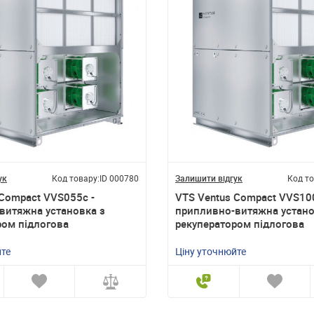
ук
Код товару:
ID 000780
Залишити відгук
Код то
 Compact VVS055c -
VTS Ventus Compact VVS100
витяжна установка з
припливно-витяжна устано
ром підлогова
рекуператором підлогова
йте
Ціну уточнюйте