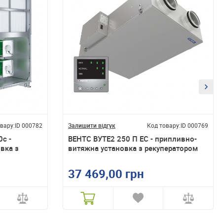
вару:
ID 000782
Залишити відгук
Код товару:
ID 000769
c -
ВЕНТС ВУТЕ2 250 П ЕС - припливно-
вка з
витяжна установка з рекуператором
37 469,00 грн