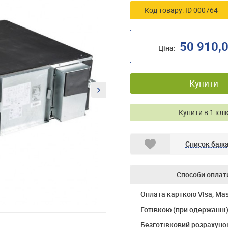
Код товару: ID 000764
50 910,
Ціна:
Купити
Купити в 1 клі
Список баж
Способи оплат
Оплата карткою VIsa, Mas
Готівкою (при одержанні
Безготівковий розрахуно