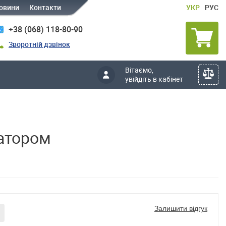
овини
Контакти
УКР
РУС
+38 (068) 118-80-90
Зворотній дзвінок
Вітаємо,
увійдіть в кабінет
ратором
Залишити відгук