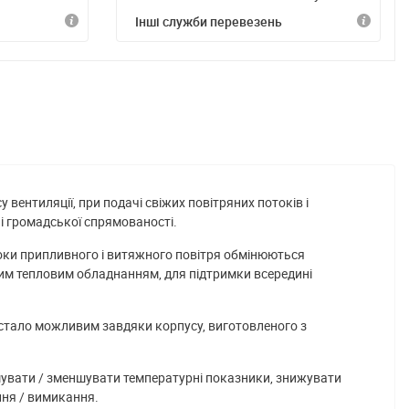
Інші служби перевезень
вентиляції, при подачі свіжих повітряних потоків і
 і громадської спрямованості.
отоки припливного і витяжного повітря обмінюються
им тепловим обладнанням, для підтримки всередині
о стало можливим завдяки корпусу, виготовленого з
шувати / зменшувати температурні показники, знижувати
ння / вимикання.