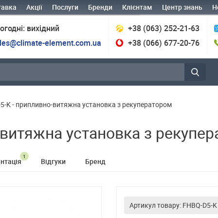
тавка
Акції
Послуги
Бренди
Клієнтам
Центр знань
Н
огодні: вихідний
+38 (063) 252-21-63
les@climate-element.com.ua
+38 (066) 677-20-76
5-K - припливно-витяжна установка з рекуператором
-витяжна установка з рекупе
1
нтація
Відгуки
Бренд
Артикул товару: FHBQ-D5-K