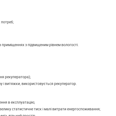
 потреб;
 приміщеннях з підвищеним рівнем вологості.
ня рекуператора);
у і витяжки, використовується рекуператор.
ння в експлуатацію;
велику статистичне тиск і малі витрати енергоспоживання;
мить вільний простір.