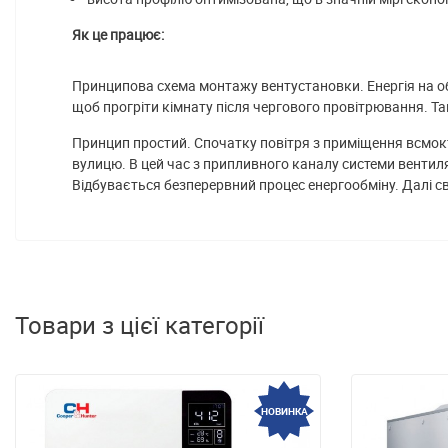
Як це працює:
Принципова схема монтажу вентустановки. Енергія на обі
щоб прогріти кімнату після чергового провітрювання. Та
Принцип простий. Спочатку повітря з приміщення всмокт
вулицю. В цей час з припливного каналу системи вентиля
Відбувається безперервний процес енергообміну. Далі св
Товари з цієї категорії
НОВИНКА