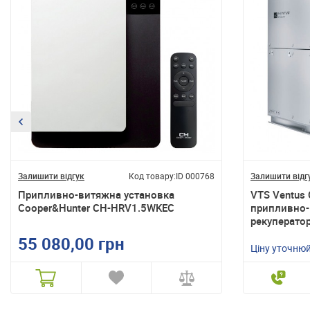
Залишити відгук
Код товару:
ID 000768
Залишити відг
Припливно-витяжна установка
VTS Ventus
Cooper&Hunter CH-HRV1.5WKEC
припливно-
рекуперато
55 080,00 грн
Ціну уточню