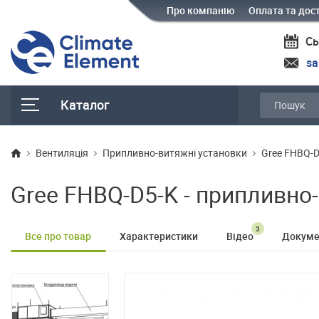
Про компанію
Оплата та дос
Сь
sa
Каталог
Вентиляція
Припливно-витяжні установки
Gree FHBQ-D
Gree FHBQ-D5-K - припливно
3
Все про товар
Характеристики
Відео
Докуме