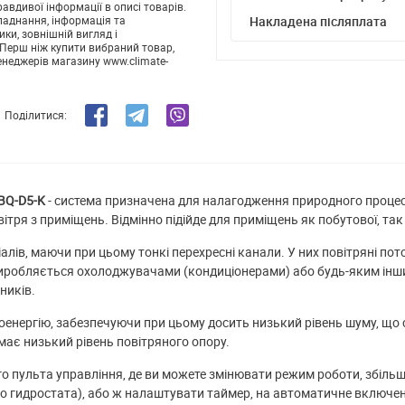
авдивої інформації в описі товарів.
ладнання, інформація та
Накладена післяплата
ики, зовнішній вигляд і
Перш ніж купити вибраний товар,
енеджерів магазину www.climate-
Поділитися:
BQ-D5-K
- система призначена для налагодження природного процесу 
тря з приміщень. Відмінно підійде для приміщень як побутової, так
ріалів, маючи при цьому тонкі перехресні канали. У них повітряні п
 виробляється охолоджувачами (кондиціонерами) або будь-яким інш
ників.
троенергію, забезпечуючи при цьому досить низький рівень шуму, щ
має низький рівень повітряного опору.
о пульта управління, де ви можете змінювати режим роботи, збіль
го гидростата), або ж налаштувати таймер, на автоматичне включе