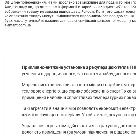
Офіційне попередження. Нами зроблено все можливе для подачі точної і пр
Але, з огляду на, що джерелом інформації є виробник або дистриб'ютор об
зображення товару, не завжди відповідає дійсності. Крім того, характерист
комплектація товару можуть змінюватися виробником без повідомлення. 
будь ласка, уточнюйте важливі для вас специфікації конкретної моделі у м
element.com.ua
Припливно-витяжна установка з рекуперацією тепла FH
усунення відпрацьованого, затхлого чи забрудненого пові
Модель виготовлена ​​виключно з міцних і надійних мате
тепловою енергією, що сприяє збереженню енергії, яка
приміщення найбільш сприятливих температурних показ
Такі агрегати в значній мірі дозволять економити елек
шумоїзолірующего матеріалу. У той же час, рекуператор 
Управління агрегатом здійснюється за рахунок дротяног
вологість приміщення (за умови підключення віддалено