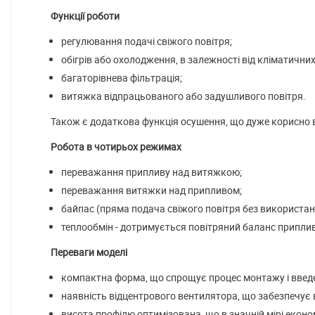
Функції роботи
регулювання подачі свіжого повітря;
обігрів або охолодження, в залежності від кліматичних
багаторівнева фільтрація;
витяжка відпрацьованого або задушливого повітря.
Також є додаткова функція осушення, що дуже корисно в
Робота в чотирьох режимах
переважання припливу над витяжкою;
переважання витяжки над припливом;
байпас (пряма подача свіжого повітря без використан
теплообмін - дотримується повітряний баланс приплив
Переваги моделі
компактна форма, що спрощує процес монтажу і введе
наявність відцентрового вентилятора, що забезпечує 
висота профілю оптимізована, що в значній мірі еконо